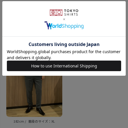
ことが可能です。 上部のバックルを浮かせると ロック
が外れて簡単にベルトが 取れるのでサイズ調整・着脱
を 簡単に出来るのがポイントです。
このアイテムを使ったスタイリング
素材
表素材・牛革
裏素材・牛革
ウエスト最大110cm 幅：3cm
原産国
中国
注意点
※返品・交換は「サイズ調整を
182cm
XL
行っていない未使用品」に限ります。