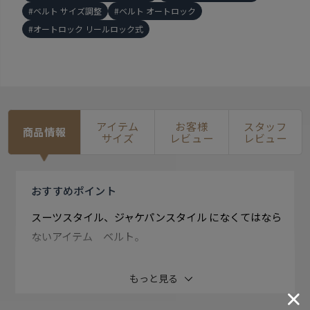
ベルト サイズ調整
ベルト オートロック
オートロック リールロック式
アイテム
お客様
スタッフ
商品情報
サイズ
レビュー
レビュー
おすすめ
ポイント
スーツスタイル、ジャケパンスタイル になくてはなら
ないアイテム ベルト。
バックルにベルトを通すだけの 簡単装着のオートロッ
もっと見る
ク仕様。 5mm単位で調整でき、お好きな 位置で留める