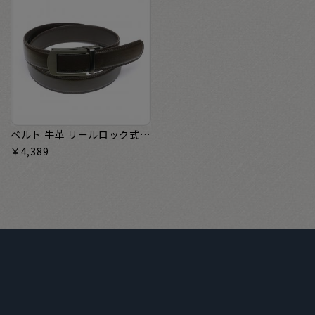
ベルト 牛革 リールロック式 サイズ調節可能 ブラウン系 95cm メンズ
￥4,389