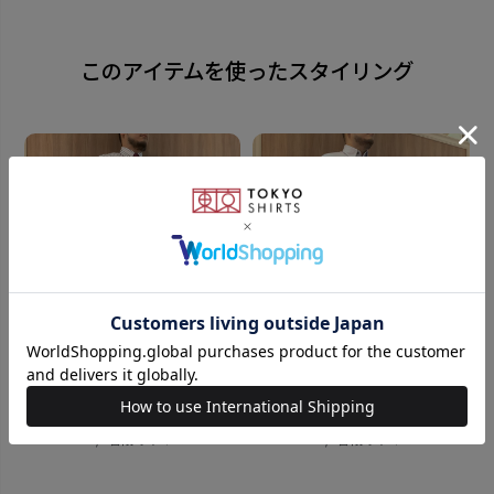
のたしなみ。 シーンを問わないシンプルデザインは コ
ーデに取り入れやすく大活躍します。
このアイテムを使ったスタイリング
素材
表素材・牛革
裏素材・合成皮革
ウエスト最大95cm 幅：2.8cm
原産国
中国
注意点
※返品・交換は「サイズ調整を
182cm
LL
182cm
LL
行っていない未使用品」に限ります。