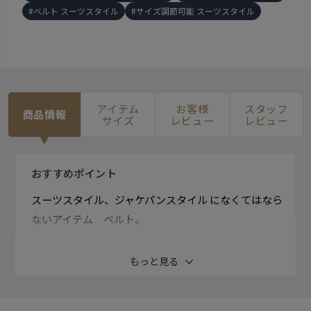
ベルト スーツスタイル
サイズ調節可能 スーツスタイル
アイテム
お客様
スタッフ
商品情報
サイズ
レビュー
レビュー
おすすめ
ポイント
スーツスタイル、ジャケパンスタイル になくてはなら
ないアイテム ベルト。
スタンダードなピンバックル式で バックル裏側で長さ
もっと見る
を調整でき ちょうど良い長さでお使い頂けます。 さり
気なく見える箇所にもこだわって 着こなすのが、大人