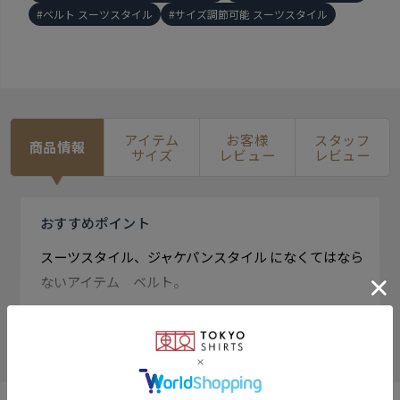
ベルト スーツスタイル
サイズ調節可能 スーツスタイル
アイテム
お客様
スタッフ
商品情報
サイズ
レビュー
レビュー
おすすめ
ポイント
スーツスタイル、ジャケパンスタイル になくてはなら
ないアイテム ベルト。
スタンダードなピンバックル式で バックル裏側で長さ
もっと見る
を調整でき ちょうど良い長さでお使い頂けます。 さり
気なく見える箇所にもこだわって 着こなすのが、大人