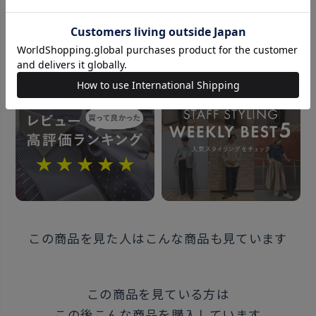
のたしなみ。 シーンを問わないシンプルデザインは コ
ーデに取り入れやすく大活躍します。
おすすめコンテンツ
素材
表素材・牛革
裏素材・合成皮革
ウエスト最大110cm 幅：2.8cm
原産国
中国
この商品を見た人はこんな商品も見ています
注意点
※返品・交換は「サイズ調整を
この商品を見ている方は
行っていない未使用品」に限ります。
この後こんな商品を購入しています