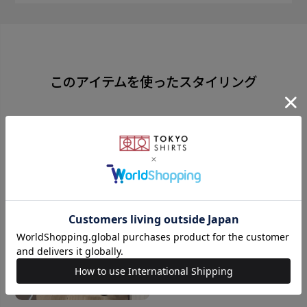
シルク100%の柔らかな風合いは手に馴染み、気持ちよ
く結べます。 人の視線を集める顔回りの小物だからこ
そ、こだわりある一本を。
このアイテムを使ったスタイリング
撥水加工ネクタイ
とっさについてしまう水分を弾き生地に染み込むのを
防いでくれます。
同じシリーズはこちら
素材
絹100%
全長：約145cm 大剣幅：8.0cm