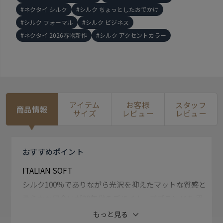
ネクタイ シルク
シルク ちょっとしたおでかけ
シルク フォーマル
シルク ビジネス
ネクタイ 2026春物新作
シルク アクセントカラー
アイテム
お客様
スタッフ
商品情報
サイズ
レビュー
レビュー
おすすめ
ポイント
ITALIAN SOFT
シルク100%でありながら光沢を抑えたマットな質感と
柔らかな風合いが80年代のデザイナーズブランドを 思
わせる懐かしさのある雰囲気に仕上げています。
もっと見る