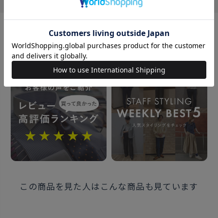
撥水加工ネクタイ
とっさについてしまう水分を弾き生地に染み込むのを
防いでくれます。
おすすめコンテンツ
ウォッシャブルネクタイ
お気に入りのネクタイを、いつでもキレイにでき、長く
ご愛用頂けます。
同じシリーズはこちら
素材
ポリエステル100%
この商品を見た人はこんな商品も見ています
全長：約145cm 大剣幅：7.0cm