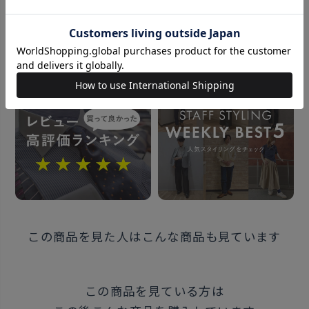
お気に入りのネクタイを、いつでもキレイにでき、長く
ご愛用頂けます。
おすすめコンテンツ
同じシリーズはこちら
素材
ポリエステル100%
全長：約145cm 大剣幅：8.0cm
原産国
この商品を見た人はこんな商品も見ています
中国
発売日
この商品を見ている方は