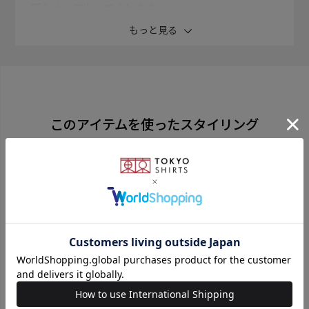
暖かさを演出してくれます。
もっと見る
少し厚めの生地感で重厚感ある落ち着いた 大人の色香
を感じさせるネクタイで、シックなコーデに◎。
同じシリーズはこちら
このアイテムを使ったスタイリング
素材
ウール50% ポリエステル50%
全長：約145cm 大剣幅：8.0cm
原産国
中国