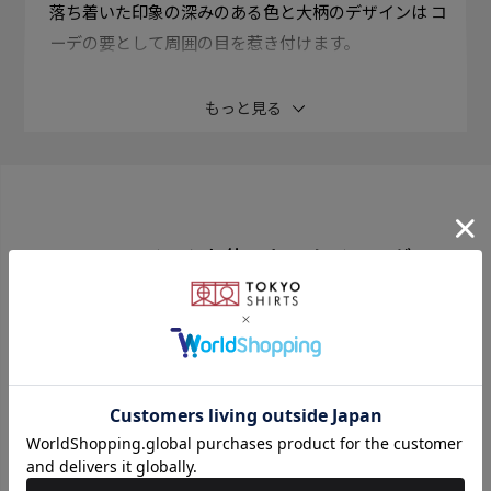
落ち着いた印象の深みのある色と大柄のデザインは コ
ーデの要として周囲の目を惹き付けます。
シルク100%の柔らかな風合いは手に馴染み、気持ちよ
もっと見る
く結べます。 人の視線を集める顔回りの小物だからこ
そ、こだわりある一本を。
撥水加工ネクタイ とっさについてしまう水分を弾き生
このアイテムを使ったスタイリング
地に染み込むのを防いでくれます。
同じシリーズはこちら
素材
絹100%
全長：約145cm 大剣幅：8.0cm