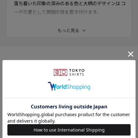
落ち着いた印象の深みのある色と大柄のデザインは コ
ーデの要として周囲の目を惹き付けます。
シルク100%の柔らかな風合いは手に馴染み、気持ちよ
もっと見る
く結べます。 人の視線を集める顔回りの小物だからこ
そ、こだわりある一本を。
撥水加工ネクタイ とっさについてしまう水分を弾き生
このアイテムを使ったスタイリング
地に染み込むのを防いでくれます。
同じシリーズはこちら
素材
絹100%
全長：約145cm 大剣幅：8.0cm