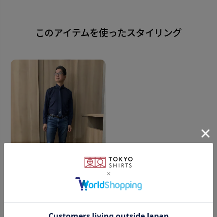
大剣下部にロックで大人カッコいいミッキーが躍動的
に描かれたデザイン。 スタイリッシュな細めのナロー
このアイテムを使ったスタイリング
タイと組み合わせたファッショナブルなネクタイ。
ビジネスコーデに愛らしいミッキーデザインを 取り入
れてお洒落を楽しみましょう。
ウォッシャブルネクタイ
お気に入りのネクタイを、いつでもキレイにでき、長く
ご愛用頂けます。
ディズニーネクタイはこちら
■著作権 (C)Disney
172cm
M
素材