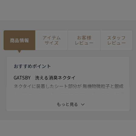
アイテム
お客様
スタッフ
商品情報
サイズ
レビュー
レビュー
おすすめ
ポイント
GATSBY 洗える消臭ネクタイ
ネクタイに装着したシート部分が 無機物微粒子と銀成
分が汗臭、 タバコ臭、加齢臭を99%消臭します。 抗菌
防臭加工の銀成分によりニオイの 菌の増殖を防ぐ効果
もっと見る
があります。
洗うときは、ネクタイをたたんで ネットに入れ弱水流