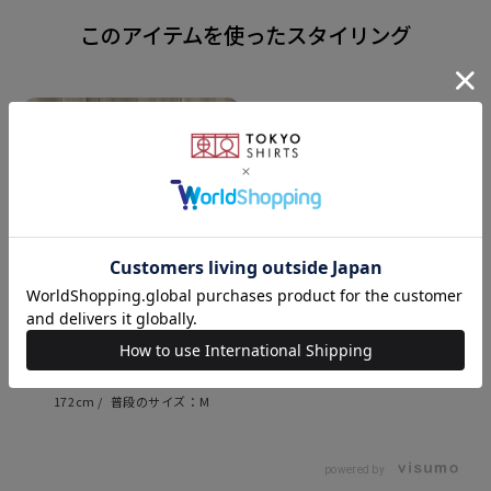
で洗濯します。 洗濯後はシワを伸ばして日陰で 平干し
このアイテムを使ったスタイリング
して、当て布＋低温で軽く アイロンをかけて仕上げま
しょう。
同じシリーズはこちら
素材
ポリエステル100%
全長：約145cm 大剣幅：8.0cm
原産国
172cm
M
中国
powered by
発売日