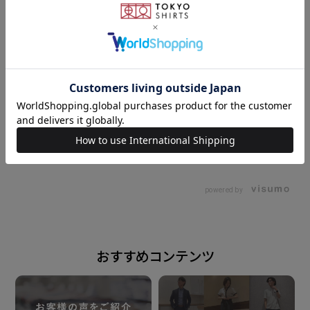
スタイリッシュなブラック。
素材
ポリエステル100%
原産国
177cm
M
153cm
M
中国
powered by
注意点
※素材の特性上、摩擦による 毛玉が出ることがござい
おすすめコンテンツ
ます。
また、ほつれの原因となりますので、 着用には表面が
ざらついたものとの 引っ掛かりにご注意下さい。