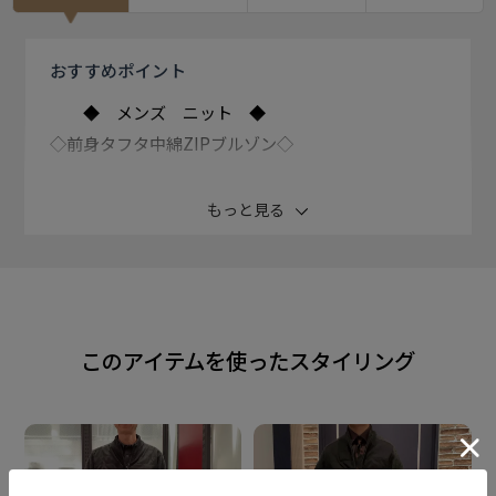
おすすめ
ポイント
◆ メンズ ニット ◆
◇前身タフタ中綿ZIPブルゾン◇
表生地には目がしっかり詰まって適度な 張り感と光沢
もっと見る
のあるタフタ生地を使用。
裏側にはフリースを配置した二重構造で 暖かい
「Double Warm System」。
このアイテムを使ったスタイリング
冬先まで使える袖があるブルゾンタイプ でフリース生
地を裏側に使い、 触り心地・着心地も◎な一枚です。
便利なポケット付きで、 ビジネススタイルにも合わせ
やすく 使いやすいエイジレスなデザイン。