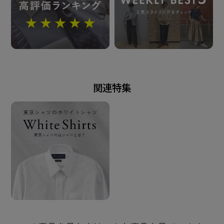
背タック・背ダーツなし
前立：裏前立仕様
原産国
カンボジア
関連特集
発売日
2026年1月22日
この商品に対するお問い合わせ