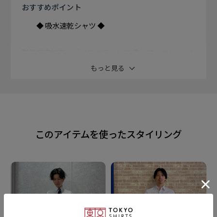
おすすめ
ポイント
◆ 吸水速乾シャツ ◆
形態安定加工とポリエステル×綿 素材で、クリーニン
グ要らずの 自宅で取扱い楽ちんのワイシャツに 吸水速
もっと見る
乾機能をプラス。
汗をかいてもさらっと快適で ドライな着心地のシャツ
はシーズンを 問わず、スッキリとご着用頂けます。
このアイテムを使ったスタイリング
清潔感漂うストライプ織柄の白シャツは なじみやすく
ビジネスシーンで活躍 してくれ、ネクタイとの相性も
◎です。
ベーシックなレギュラー衿は、ビジネス から冠婚葬祭
まで幅広く使える スーツスタイルには欠かせない衿