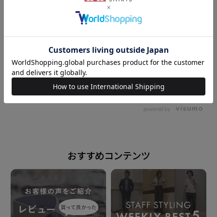
型。
衿型
レギュラーカラー
169cm
M
170cm
S
素材
ポリエステル65% 綿35%
powered by
形態安定加工
仕様
おすすめコンテンツ
カフリンクス使用可能な兼用カフス
（アジャストボタン）
中丸カフス
胸ポケット（左胸）付き（ホームベース型）