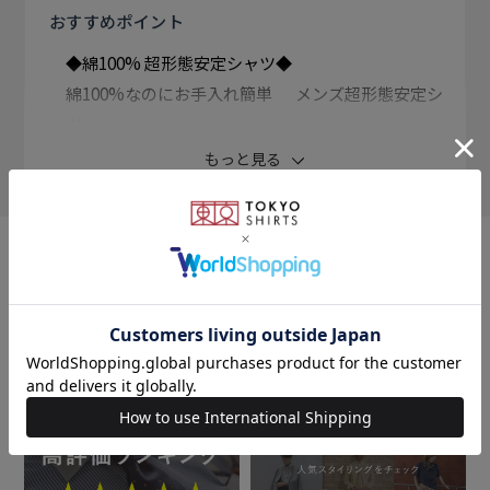
おすすめ
ポイント
◆綿100% 超形態安定シャツ◆
綿100%なのにお手入れ簡単 メンズ超形態安定シ
ャツ
もっと見る
通常の形態安定加工商品よりもさらに 高い形態安定性
（W＆W性）を取得。
着心地の良さと高い機能性、両方を 追及した価値ある
おすすめコンテンツ
逸品をお届けします。
爽やかで清潔感漂うブルー織シャツは なじみやすくビ
ジネスシーンで活躍 してくれ、ネクタイとの相性も◎
です。