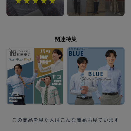
シーンを問わず着用できる万能なワイド衿 はクラシッ
クなビジネススタイルにも ピッタリな使いやすい衿型
です。
衿型
関連特集
ワイドカラー
素材
綿100%
形態安定加工
仕様
カフリンクス使用可能な兼用カフス
この商品を見た人はこんな商品も見ています
（アジャストボタン）
中丸カフス