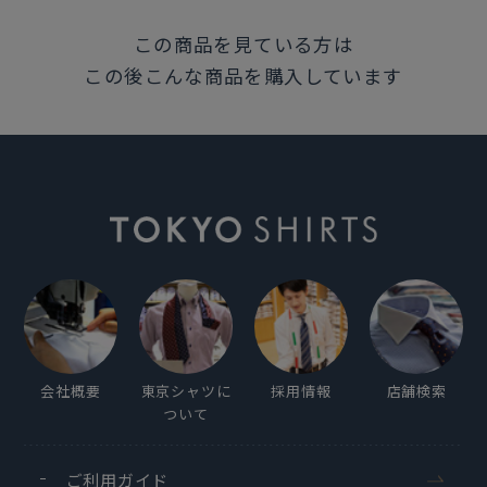
胸ポケット（左胸）付き（ホームベース型）
この商品を見ている方は
背タック・背ダーツなし
この後こんな商品を購入しています
前立：裏前立仕様
衿キーパー：差込式(予備なし)
原産国
カンボジア
発売日
2026年2月10日
会社概要
東京シャツに
採用情報
店舗検索
ついて
この商品に対するお問い合わせ
ご利用ガイド