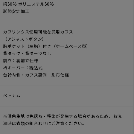
綿50% ポリエステル50%
形態安定加工
カフリンクス使用可能な兼用カフス
（アジャストボタン）
胸ポケット（左胸）付き（ホームベース型）
背タック・背ダーツなし
前立：裏前立仕様
衿キーパー：縫込式
台衿内側・カフス裏側：別布仕様
ベトナム
※濃色生地は色落ち・移染が発生する場合があるため、お洗
濯時は衣類の組合わせにご注意ください。