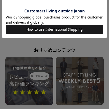
快適性を保ちやすくしています。
ノータイでの着用をイメージしたボタンダウンシャツ
なので、すっきりとしたラインを強調するために通常サ
powered by
イズと比べてすっきりとしたサイズ感に調整しました。
ビジカジスタイルでも使いやすいデザインのパープル織
おすすめコンテンツ
柄は、1枚で着てもスーツに合わせてもどちらもおすす
め。
衿型
ショートボタンダウンカラー
素材