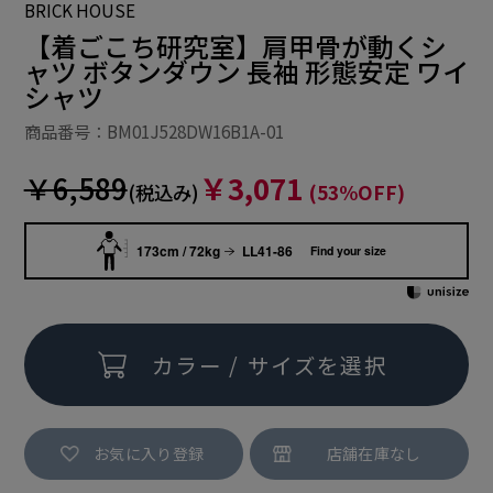
BRICK HOUSE
【着ごこち研究室】肩甲骨が動くシ
ャツ ボタンダウン 長袖 形態安定 ワイ
シャツ
商品番号：BM01J528DW16B1A-01
￥6,589
￥3,071
(税込み)
(53%OFF)
173cm / 72kg
LL41-86
Find your size
カラー / サイズを選択
お気に入り登録