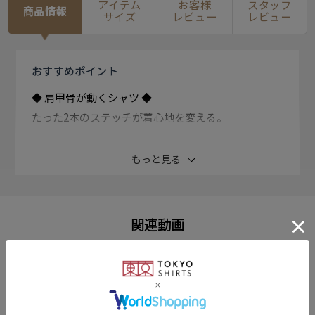
アイテム
お客様
スタッフ
商品情報
サイズ
レビュー
レビュー
おすすめ
ポイント
◆ 肩甲骨が動くシャツ ◆
たった2本のステッチが着心地を変える。
脇下に施したステッチによって背面の生地に肩甲骨に沿
もっと見る
った立体的なふくらみが生まれます。
この設計により、肩甲骨の滑走運動（肩甲骨が肋骨上を
関連動画
上下・内外に移動する動き）が妨げられず、自然な動き
をサポート。
この『肩甲骨の可動域を意識したパターン設計』によ
り、長時間の作業や日常の動作においても動きやすさと