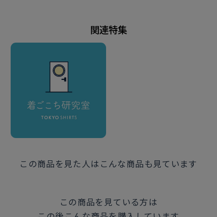
ポリエステル65% 綿35%
形態安定加工
関連特集
仕様
カフリンクス兼用不可（アジャストボタンあり）
中丸カフス
胸ポケット（左胸）付き（ホームベース型）
背ヨーク・背面脇：ダーツあり
前立：裏前立仕様
原産国
この商品を見た人はこんな商品も見ています
中国
注意点
この商品を見ている方は
この後こんな商品を購入しています
※通常のシャツと首回りや体型のサイズ感が異なってお