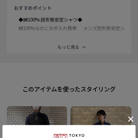
おすすめ
ポイント
◆綿100% 超形態安定シャツ◆
綿100%なのにお手入れ簡単 メンズ超形態安定シ
ャツ
もっと見る
通常の形態安定加工商品よりもさらに 高い形態安定性
（W＆W性）を取得。
着心地の良さと高い機能性、両方を 追及した価値ある
このアイテムを使ったスタイリング
逸品をお届けします。
メランジ糸(杢糸)使用して生地全体に 奥行きや深み、
高級感のある仕上がりに。
生地表面の光沢感をあえて抑えているため 落ち着いた