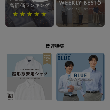
カフリンクス使用可能な兼用カフス
（アジャストボタン）
中丸カフス
胸ポケット（左胸）付き（ホームベース型）
背タック・背ダーツなし
前立：裏前立仕様
衿キーパー：差込式(予備なし)
関連特集
原産国
カンボジア
注意点
※別布を含む濃色生地は色落ち・移染が 発生する場合
があるため、お洗濯時は 衣類の組合わせにご注意くだ
さい。