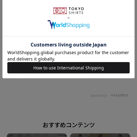
て取り外し可能です◎。
素材
表地・中わた・裏地・ファー：ポリエステル100%
原産国
165cm
M
163cm
M
中国
powered by
注意点
※汗や雨などで濡れた状態や強い摩擦 等で、他の製品
に色移りする場合が ございます。ご注意ください。
おすすめコンテンツ