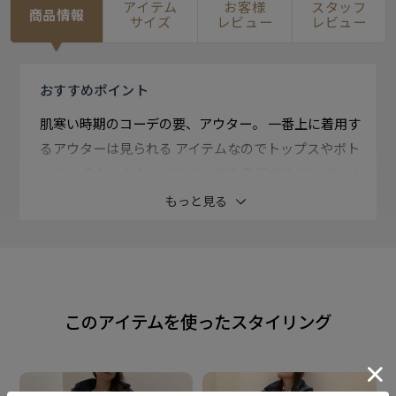
アイテム
お客様
スタッフ
商品情報
サイズ
レビュー
レビュー
おすすめ
ポイント
肌寒い時期のコーデの要、アウター。 一番上に着用す
るアウターは見られる アイテムなのでトップスやボト
ムスに 合わせたトータルコーデを重視するだけ ではな
くアウター単体の洒落感も重要。
もっと見る
【ファイバーダウン ハーフコート】
ネックファーとフードが付いた 軽くて暖かいファイバ
ーダウンコート。
このアイテムを使ったスタイリング
暖かさをキープしつつ動きやすい ハーフ丈は普段使い
しやすいデザインで オフィスコーデにもおすすめ。
ネックファーとフード部分はその日の コーデに合わせ