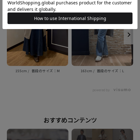
素材
レーヨン60% ナイロン40%
原産国
中国
注意点
155cm
M
163cm
L
※汗や雨などで濡れた状態や強い摩擦 等で、他の製品
に色移りする場合が ございます。ご注意ください。
powered by
※シワになりやすい素材のため あて布をしアイロンを
かけてください。
おすすめコンテンツ
また、蒸気アイロンのご使用は お避けください。