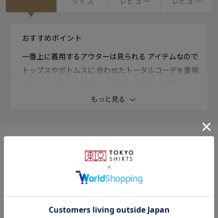
サイズ
レビュー
レビュー
おすすめ
ポイント
一番上に着用するアウターは見られる アイテムなので
トップスやボトムスに 合わせたトータルコーデを重視
するだけ ではなくアウター単体の洒落感も重要。
もっと見る
【 ピケフードモッズコート 】
カーディガンのようにサラっと羽織れる ピケ生地のモ
ッズコート。
長いシーズン着用◎な生地感は 肌寒さを感じる時期に
このアイテムを使ったスタイリング
重宝します。
フード付きデザインでカジュアルな 着こなしにおすす
めの一枚です。