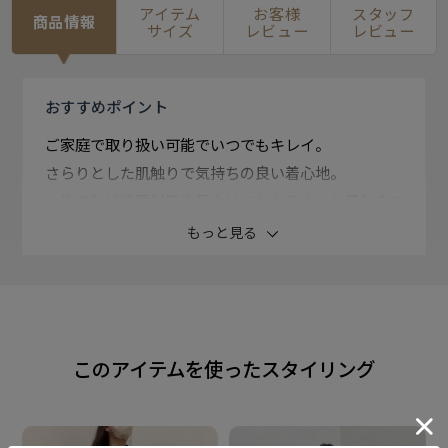
アイテム
お客様
スタッフ
商品情報
サイズ
レビュー
レビュー
おすすめ
ポイント
ご家庭で取り扱い可能でいつでもキレイ。
さらりとした肌触りで気持ちの良い着心地。
一枚あれば冷房対策や日よけにもなるさっと着れるニ
ットアイテム。
もっと見る
・マシンウォッシャブル
・接触冷感
・毛玉になりにくい
このアイテムを使ったスタイリング
・UVカット
【 ドライレーヨン 半袖 ポロ衿 ニットプルオーバ