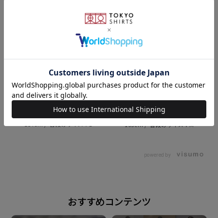
ー 】
素材
レーヨン65% ナイロン35%
原産国
中国
154cm
L
165cm
M
注意点
※汗や雨などで濡れた状態や強い摩擦等で、他の製品に
powered by
色移りする場合がございます。
※生地の特性上、過度の摩擦や強い力がかかると、ピリ
おすすめコンテンツ
ングが発生する恐れや滑脱や目寄れすることがありま
す。