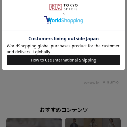
仕上げました。
フェミニンコーデにオススメです。
● マシンウォッシャブル
ご自宅で簡単にお手入れが出来ます。
素材
綿60% アクリル30% ポリエステル10%
162cm
L
158cm
L
原産国
powered by
中国
注意点
おすすめコンテンツ
※過度な摩擦は毛玉やほつれの 原因となります。着