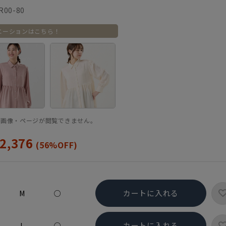
R00-80
エーションはこちら！
品画像・ページが閲覧できません。
2,376
(56%OFF)
カートに入れる
M
○
カートに入れる
L
○