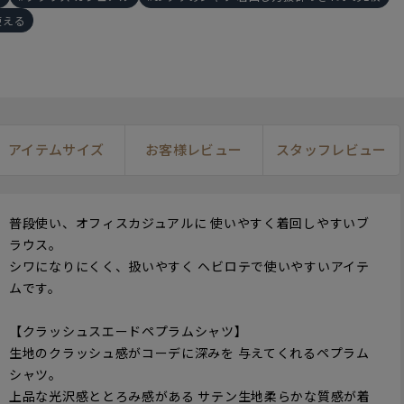
使える
アイテムサイズ
お客様レビュー
スタッフレビュー
164cm
M
160cm
M
16
普段使い、オフィスカジュアルに 使いやすく着回しやすいブ
ラウス。
シワになりにくく、扱いやすく ヘビロテで使いやすいアイテ
ムです。
【クラッシュスエードペプラムシャツ】
生地のクラッシュ感がコーデに深みを 与えてくれるペプラム
シャツ。
上品な光沢感ととろみ感がある サテン生地柔らかな質感が着