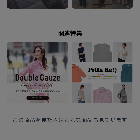
着脱やお洗濯の際はご注意ください。
※２枚重ねガーゼ生地の特性上、上下の 生地のズレを
防ぐ、「接結点」という 接合点が存在します。製品上
の問題では ございませんので、ご了承ください。
関連特集
※こちらは素材の風合いを重視し、 イージーケア仕様
となっております。
発売日
2025年3月25日
この商品を見た人はこんな商品も見ています
この商品に対するお問い合わせ