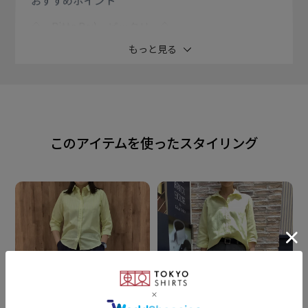
おすすめ
ポイント
◇ Pitta Re:) ピッタリ ◇
着る人の『今』のライフスタイルを イメージし、着心
もっと見る
地の良さを追求した ブランド Pitta Re:)。
“動きやすい”“綺麗に見える”を キーワードに、シルエ
ットや素材など に様々なこだわりを詰め込みました。
このアイテムを使ったスタイリング
【 ふわっとガーゼシャツ 七分袖 】
二重に重ねたふわっとガーゼの風が通る柔らかな風合
いと 涼しいシャツスタイルをお届けします。
軽量感と風通しの良さでストレス フリーな着心地がく
せになり 春から夏にかけて大活躍してくれます。
トレンド感を意識したカラー バリエーションがコーデ
ィネイトに アクセントを加えてくれる一枚。