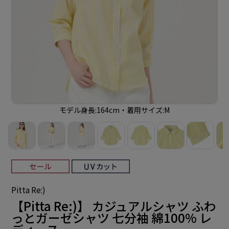
モデル身長:164cm・着用サイズ:M
Pitta Re:)
【Pitta Re:)】 カジュアルシャツ ふわ
っとガーゼシャツ 七分袖 綿100% レ