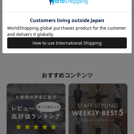
衿型
レギュラー衿
162cm
L
153cm
S
素材
綿100% イージーケア UVカット加工
powered by
原産国
おすすめコンテンツ
ベトナム
注意点
※素材感を重視し、柔らかい風合いの 生地を使用して
いる為、強い負荷で 滑脱・目寄れする可能性がありま
す。