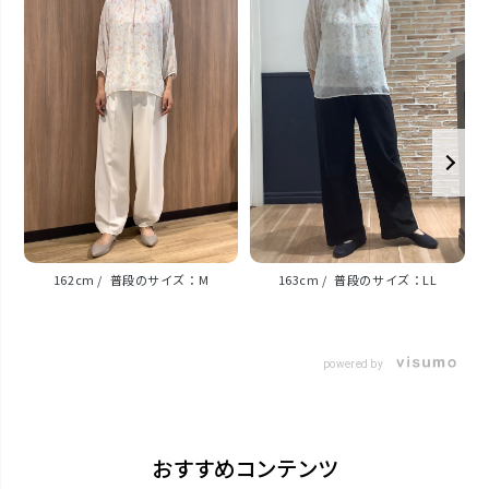
表地・裏地：ポリエステル100%
原産国
インドネシア
注意点
※こちらの商品には形態安定加工が 施されておりませ
ん。洗濯絵表示に 従ってお取り扱いください。
162cm
M
163cm
LL
※汗や雨などで濡れた状態や強い摩擦 等で、他の製品
に色移りする場合が ございます。ご注意ください。
powered by
発売日
おすすめコンテンツ
2025年3月4日