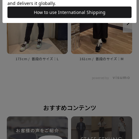
仕様
前身頃ダーツなし・後身頃ダーツ入り
台衿内側：別布仕様
原産国
ベトナム
173cm
L
161cm
M
注意点
powered by
※別布を含む濃色生地は色落ち・移染が発生する場合
があるため、お洗濯時は衣類の組合わせにご注意くだ
さい。
おすすめコンテンツ
発売日
2026年5月14日