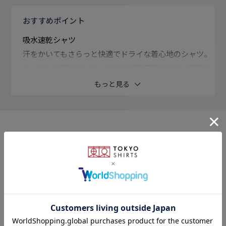
おすすめ
ポイント
吸水速乾シャツ
汗をかいてもさらっと快適でドライな着心地のシャツ。
シーズンを問わず、スッキリとご着用頂けます。 家庭で
の取り扱いが楽ちんのアイロン要らずの形態安定。
もっと見る
衿型
ワイド衿
このアイテムを使ったスタイリング
素材
ポリエステル65% 綿35%
形態安定加工