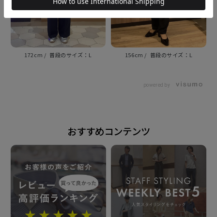
原産国
ベトナム
172cm
L
156cm
L
注意点
powered by
※別布を含む濃色生地は色落ち・移染が発生する場合
があるため、お洗濯時は衣類の組合わせにご注意くだ
さい。
おすすめコンテンツ
発売日
2026年5月14日
この商品に対するお問い合わせ