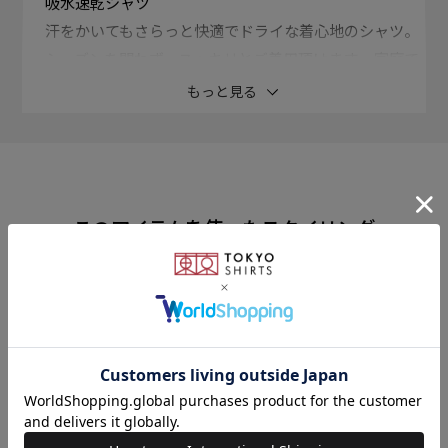
吸水速乾シャツ
汗をかいてもさらっと快適でドライな着心地のシャツ。
シーズンを問わず、スッキリとご着用頂けます。 家庭で
の取り扱いが楽ちんのアイロン要らずの形態安定。
もっと見る
衿型
ワイド衿
このアイテムを使ったスタイリング
素材
ポリエステル65% 綿35%
形態安定加工
仕様
前身頃ダーツなし・後身頃ダーツ入り
台衿内側：別布仕様