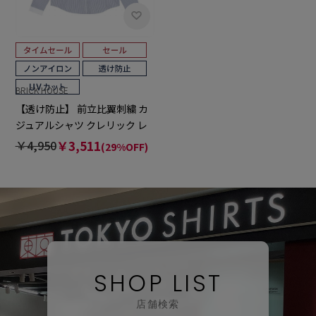
BRICK HOUSE
【透け防止】 前立比翼刺繍 カ
ジュアルシャツ クレリック レ
ギュラー 長袖 レディース
￥4,950
￥3,511
(29%OFF)
SHOP LIST
店舗検索