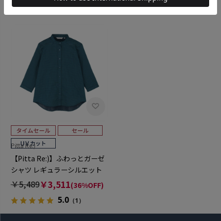
Pitta Re:)
【Pitta Re:)】ふわっとガーゼ
シャツ レギュラーシルエット
七分袖 綿100% レディース カ
￥5,489
￥3,511
(36%OFF)
ジュアルシャツ
5.0
（1）