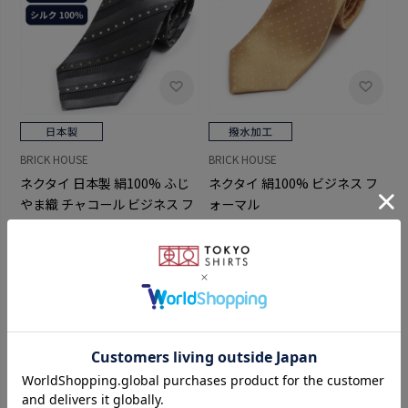
BRICK HOUSE
BRICK HOUSE
ネクタイ 絹100% ビジネス フ
ネクタイ 日本製 絹100% ふじ
ォーマル
やま織 チャコール ビジネス フ
￥4,389
ォーマル
￥5,489