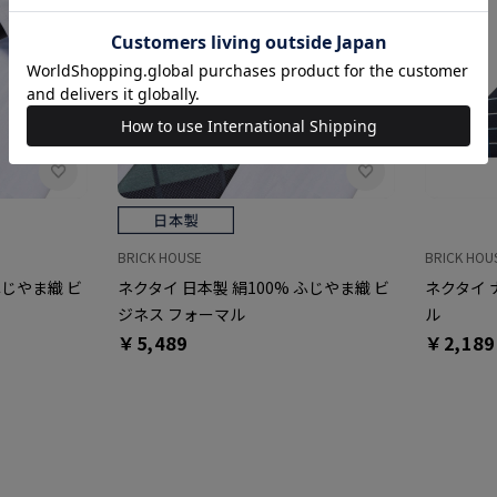
BRICK HOUSE
BRICK HOU
ふじやま織 ビ
ネクタイ 日本製 絹100% ふじやま織 ビ
ネクタイ 
ジネス フォーマル
ル
￥5,489
￥2,189