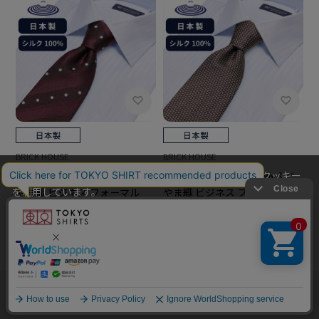
BRICK HOUSE
BRICK HOUSE
当社のウェブサイトでは、お客様の利便性向上のためにクッキー
ネクタイ 日本製 絹100% ふじ
ネクタイ 日本製 絹100% ふじ
を利用しています。
やま織 ビジネス フォーマル
やま織 ビジネス フォーマル
本ウェブサイトをこのままご利用になる場合、クッキーの使用に
￥5,489
￥5,489
同意いただいたものとみなします。
クッキーを通じて収集する情報には、「お客様個人を特定できる
情報」は一切含まれておりません。詳細は
クッキーポリシーをご
確認ください
。
他のアイテムを探す
こだわり検索
OK