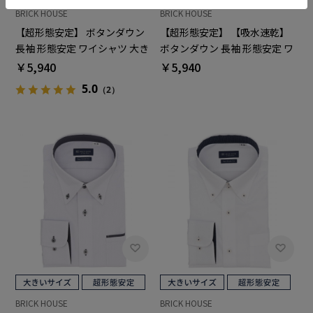
BRICK HOUSE
BRICK HOUSE
【超形態安定】 ボタンダウン
【超形態安定】 【吸水速乾】
長袖 形態安定 ワイシャツ 大き
ボタンダウン 長袖 形態安定 ワ
いサイズ
イシャツ 大きいサイズ
￥5,940
￥5,940
5.0
（2）
BRICK HOUSE
BRICK HOUSE