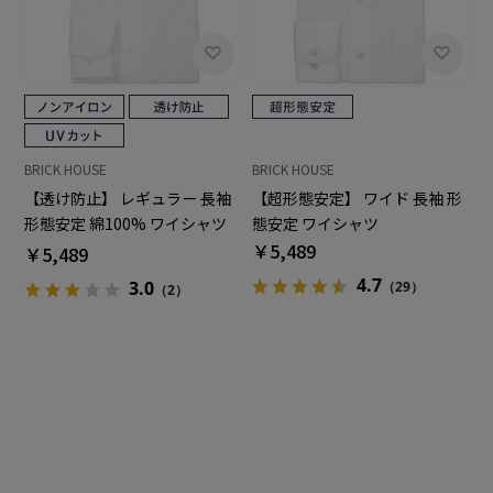
BRICK HOUSE
BRICK HOUSE
【透け防止】 レギュラー 長袖
【超形態安定】 ワイド 長袖 形
形態安定 綿100% ワイシャツ
態安定 ワイシャツ
白無地
￥5,489
￥5,489
4.7
3.0
（29）
（2）