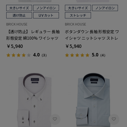
BRICK HOUSE
BRICK HOUSE
【透け防止】 レギュラー 長袖
ボタンダウン 長袖 形態安定 ワ
形態安定 綿100% ワイシャツ
イシャツ ニットシャツ ストレ
白無地 大きいサイズ
ッチ 大きいサイズ
￥5,940
￥5,940
4.0
5.0
（3）
（4）