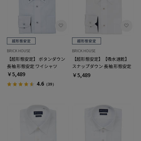
BRICK HOUSE
BRICK HOUSE
【超形態安定】 ボタンダウン
【超形態安定】【吸水速乾】
長袖 形態安定 ワイシャツ
スナップダウン 長袖 形態安定
￥5,489
ワイシャツ
￥5,489
4.6
（39）