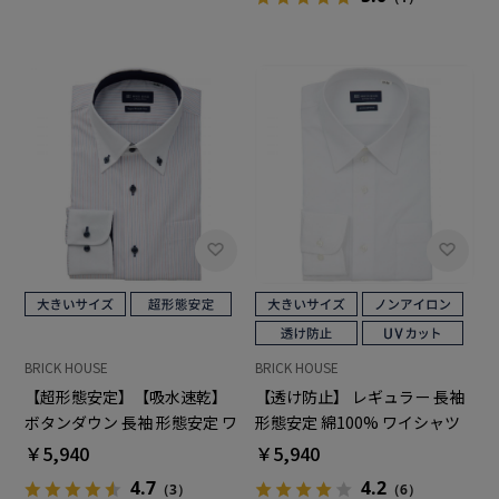
BRICK HOUSE
BRICK HOUSE
【超形態安定】【吸水速乾】
【透け防止】 レギュラー 長袖
ボタンダウン 長袖 形態安定 ワ
形態安定 綿100% ワイシャツ
イシャツ 大きいサイズ
白無地 大きいサイズ
￥5,940
￥5,940
4.7
4.2
（3）
（6）