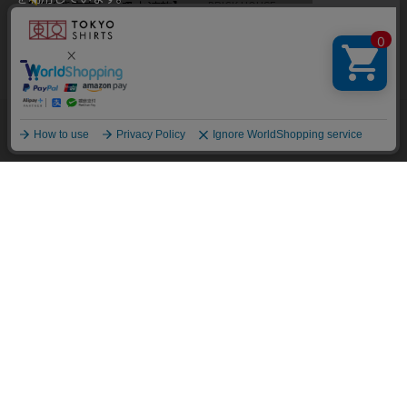
【超形態安定】【吸水速乾】
BRICK HOUSE
本ウェブサイトをこのままご利用になる場合、クッキーの使用に
ボタンダウン 長袖 形態安定 ワ
【透け防止】 レギュラー 長袖
同意いただいたものとみなします。
イシャツ
￥5,489
形態安定 綿100% ワイシャツ
クッキーを通じて収集する情報には、「お客様個人を特定できる
白無地
￥5,489
情報」は一切含まれておりません。詳細は
クッキーポリシーをご
確認ください
。
他のアイテムを探す
こだわり検索
OK
BRICK HOUSE
【吸水速乾】 ボタンダウン 長
BRICK HOUSE
袖 形態安定 ワイシャツ 大きい
【透け防止】 レギュラー 長袖