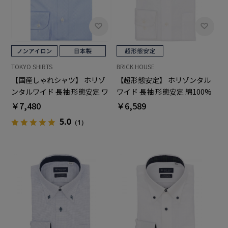
TOKYO SHIRTS
BRICK HOUSE
【国産しゃれシャツ】 ホリゾ
【超形態安定】 ホリゾンタル
ンタルワイド 長袖 形態安定 ワ
ワイド 長袖 形態安定 綿100%
イシャツ 綿100%
ワイシャツ
￥7,480
￥6,589
5.0
（1）