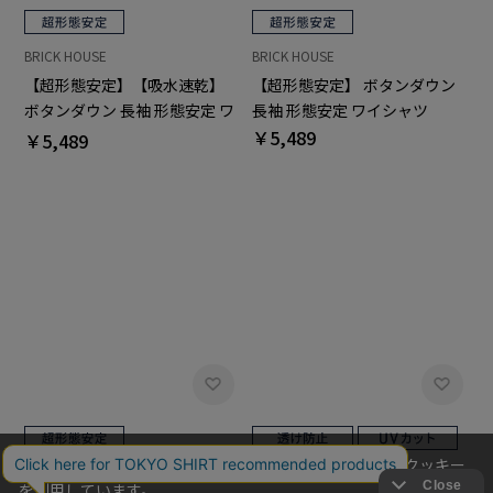
BRICK HOUSE
BRICK HOUSE
【超形態安定】【吸水速乾】
【超形態安定】 ボタンダウン
ボタンダウン 長袖 形態安定 ワ
長袖 形態安定 ワイシャツ
イシャツ
￥5,489
￥5,489
当社のウェブサイトでは、お客様の利便性向上のためにクッキー
BRICK HOUSE
を利用しています。