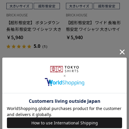
BRICK HOUSE
BRICK HOUSE
【超形態安定】 ボタンダウン
【超形態安定】 ワイド 長袖 形
長袖 形態安定 ワイシャツ 大き
態安定 ワイシャツ 大きいサイ
いサイズ
ズ
￥5,940
￥5,940
5.0
（1）