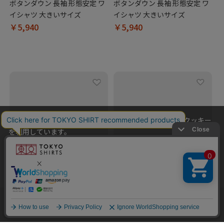
ボタンダウン 長袖 形態安定 ワ
ボタンダウン 長袖 形態安定 ワ
イシャツ 大きいサイズ
イシャツ 大きいサイズ
￥5,940
￥5,940
当社のウェブサイトでは、お客様の利便性向上のためにクッキー
を利用しています。
本ウェブサイトをこのままご利用になる場合、クッキーの使用に
同意いただいたものとみなします。
クッキーを通じて収集する情報には、「お客様個人を特定できる
情報」は一切含まれておりません。詳細は
クッキーポリシーをご
確認ください
。
BRICK HOUSE
他のアイテムを探す
こだわり検索
OK
【超形態安定】【吸水速乾】
BRICK HOUSE
ボタンダウン 長袖 形態安定 ワ
【透け防止】 レギュラー 長袖