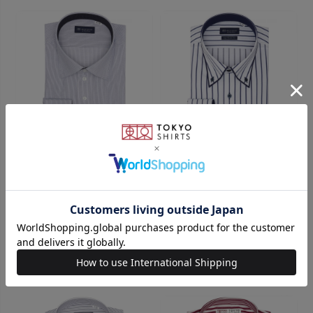
BRICK HOUSE
BRICK HOUSE
ワイド 長袖 形態安定 ワイシャ
【超形態安定】 ボタンダウン
ツ 大きいサイズ
長袖 形態安定 ワイシャツ 大き
いサイズ
￥4,950
￥3,511
￥5,940
￥2,631
(29%OFF)
(55%OFF)