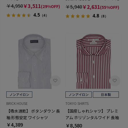
いサイズ
￥4,950
￥3,511
￥5,940
￥2,631
(29%OFF)
(55%OFF)
4.5
4.8
（4）
（8）
BRICK HOUSE
TOKYO SHIRTS
【吸水速乾】 ボタンダウン 長
【国産しゃれシャツ】 プレミ
袖 形態安定 ワイシャツ
アム ホリゾンタルワイド 長袖
￥4,389
形態安定 ワイシャツ 綿100%
￥8,580