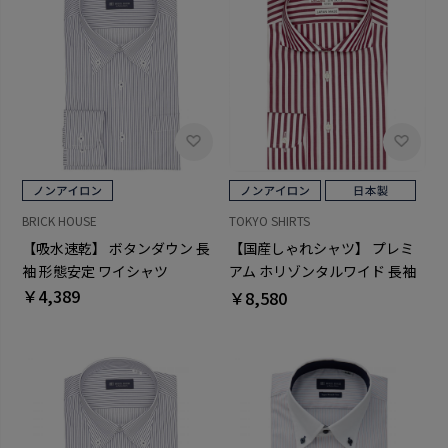
BRICK HOUSE
TOKYO SHIRTS
【吸水速乾】 ボタンダウン 長
【国産しゃれシャツ】 プレミ
袖 形態安定 ワイシャツ
アム ホリゾンタルワイド 長袖
￥4,389
形態安定 ワイシャツ 綿100%
￥8,580