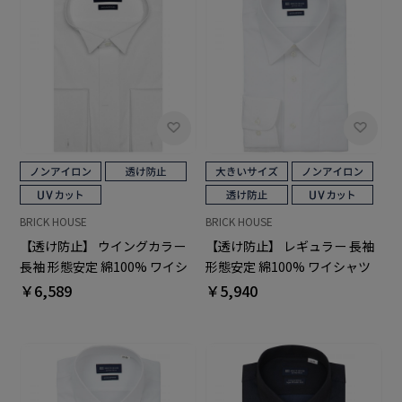
BRICK HOUSE
BRICK HOUSE
【透け防止】 ウイングカラー
【透け防止】 レギュラー 長袖
長袖 形態安定 綿100% ワイシ
形態安定 綿100% ワイシャツ
ャツ 白無地
白無地 大きいサイズ
￥6,589
￥5,940