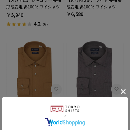
【透け防止】 レギュラー 長袖
【超形態安定】 ワイド 長袖 形
形態安定 綿100% ワイシャツ
態安定 綿100% ワイシャツ
白無地 大きいサイズ
￥6,589
￥5,940
4.2
（6）
BRICK HOUSE
BRICK HOUSE
【超形態安定】 ワイド 長袖 形
【超形態安定】 ワイド 長袖 形
態安定 綿100% ワイシャツ
態安定 綿100% ワイシャツ