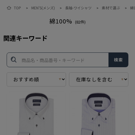
TOP
MEN'S(メンズ)
長袖-ワイシャツ
素材で選ぶ
綿
>
>
>
>
綿100%
(
82
件)
関連キーワード
検索