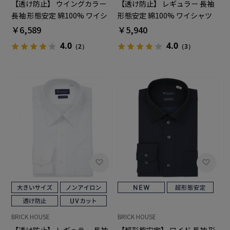
【透け防止】 ウイングカラー
【透け防止】 レギュラー 長袖
長袖 形態安定 綿100% ワイシ
形態安定 綿100% ワイシャツ
ャツ 白無地
白無地 大きいサイズ
￥6,589
￥5,940
4.0
4.0
（2）
（3）
BRICK HOUSE
BRICK HOUSE