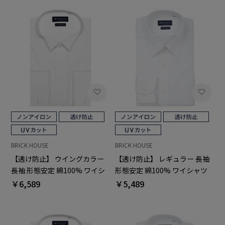
BRICK HOUSE
BRICK HOUSE
【透け防止】 ウイングカラー
【透け防止】 レギュラー 長袖
長袖 形態安定 綿100% ワイシ
形態安定 綿100% ワイシャツ
ャツ 白無地
白無地
￥6,589
￥5,489