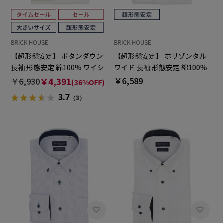
BRICK HOUSE
BRICK HOUSE
【超形態安定】 ボタンダウン
【超形態安定】 ホリゾンタル
長袖 形態安定 綿100% ワイシ
ワイド 長袖 形態安定 綿100%
ャツ 大きいサイズ
ワイシャツ
￥6,589
￥6,930
￥4,391
(36%OFF)
3.7
（3）