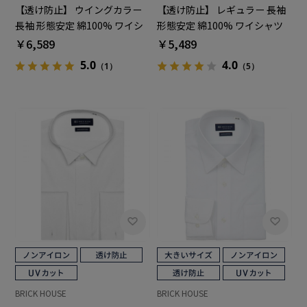
【透け防止】 ウイングカラー
【透け防止】 レギュラー 長袖
長袖 形態安定 綿100% ワイシ
形態安定 綿100% ワイシャツ
ャツ 白無地
白無地
￥6,589
￥5,489
5.0
4.0
（1）
（5）
BRICK HOUSE
BRICK HOUSE