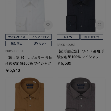
BRICK HOUSE
【超形態安定】 ワイド 長袖 形
BRICK HOUSE
態安定 綿100% ワイシャツ
【透け防止】 レギュラー 長袖
￥6,589
形態安定 綿100% ワイシャツ
白無地 大きいサイズ
￥5,940