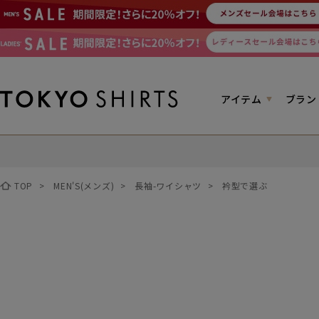
アイテム
ブラン
TOP
>
MEN'S(メンズ)
>
長袖-ワイシャツ
>
衿型で選ぶ