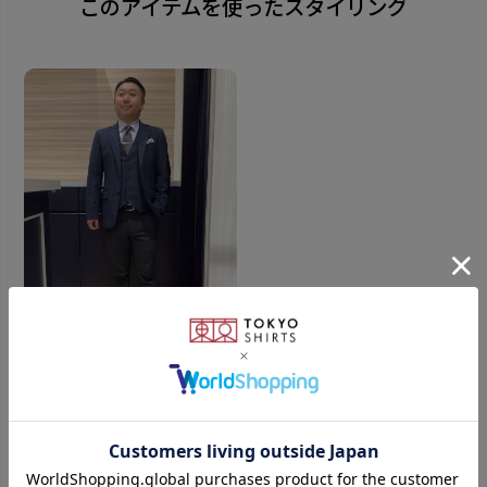
このアイテムを使ったスタイリング
添えるために選びましょう。
素材
真鍮
サイズ
5(縦)×55(横)×3(厚み)mm
※最長箇所のサイズとなります。
原産国
日本
160cm
M
発売日
powered by
2025年10月23日