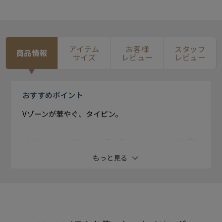
アイテム
お客様
スタッフ
商品情報
サイズ
レビュー
レビュー
おすすめ
ポイント
Vゾーンが華やぐ、タイピン。
ビジネススタイルにマッチするスタイリッシュな装い
にも パーティーシーンでの華やかな装いにもオススメ
もっと見る
の小物です。
ネクタイを固定するだけではなくコーデをお洒落に魅せ
るアイテム。 利便性はもちろんのこと、装いに彩りを