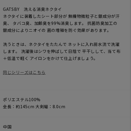
GATSBY 洗える消臭ネクタイ
ネクタイに装着したシート部分が 無機物微粒子と銀成分が汗
臭、 タバコ臭、加齢臭を99%消臭します。 抗菌防臭加工の
銀成分によりニオイの 菌の増殖を防ぐ効果があります。
洗うときは、ネクタイをたたんで ネットに入れ弱水流で洗濯
します。 洗濯後はシワを伸ばして日陰で 平干しして、当て布
＋低温で軽く アイロンをかけて仕上げましょう。
163cm
L
160cm
M
同じシリーズはこちら
ポリエステル100%
全長：約145cm 大剣幅：8.0cm
中国