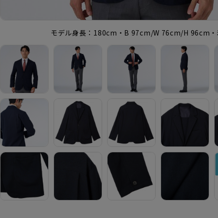
モデル身長：180cm・B 97cm/W 76cm/H 96c