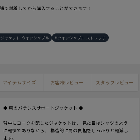
舗で試着してから購入することができます！
ジャケット ウォッシャブル
ウォッシャブル ストレッチ
アイテムサイズ
お客様レビュー
スタッフレビュー
171cm
S
174cm
M
16
◆ 肩のバランスサポートジャケット ◆
背中にヨークを配したジャケットは、 見た目はシャツのよう
に軽快でありながら、 構造的に肩の負担をしっかりと軽減し
ます。