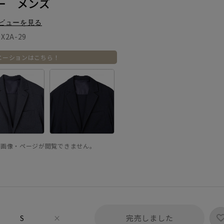
ー メンズ
ビューを見る
X2A-29
エーションはこちら！
品画像・ページが閲覧できません。
完売しました
S
×