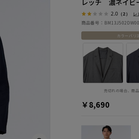
レッチ 濃ネイビ
2.0
（2）
レ
商品番号：
BM13J502DW00
カラーバリ
売切れの場合、商
￥8,690