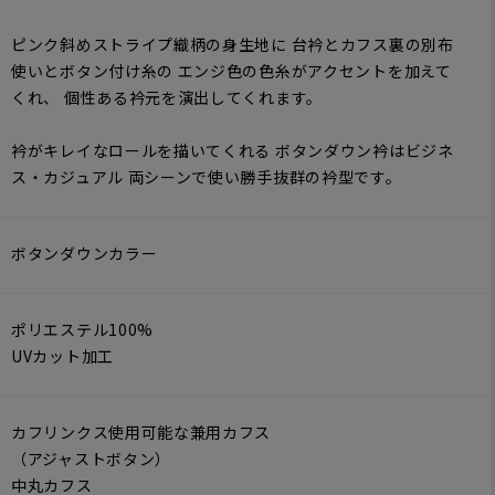
ピンク斜めストライプ織柄の身生地に 台衿とカフス裏の別布
使いとボタン付け糸の エンジ色の色糸がアクセントを加えて
くれ、 個性ある衿元を演出してくれます。
衿がキレイなロールを描いてくれる ボタンダウン衿はビジネ
ス・カジュアル 両シーンで使い勝手抜群の衿型です。
ボタンダウンカラー
ポリエステル100%
UVカット加工
カフリンクス使用可能な兼用カフス
（アジャストボタン）
中丸カフス