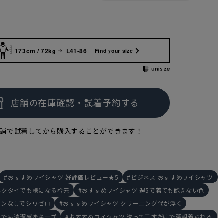
173cm / 72kg
L41-86
Find your size
173cm
M
170cm
M
16
舗で試着してから購入することができます！
おすすめワイシャツ 好評価レビュー★5
ビジネス おすすめワイシャツ
ネクタイでも様になる衿元
おすすめワイシャツ 週5で着ても飽きない色
ロンなしでシワゼロ
おすすめワイシャツ クリーニング代が浮く
先でも清潔感をキープ
おすすめワイシャツ 洗って干すだけで翌朝着られる