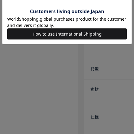
衿型
素材
仕様