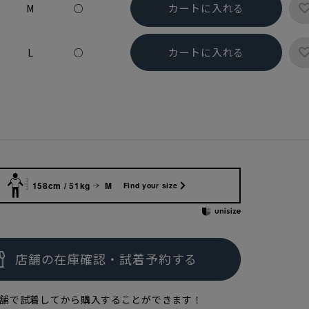
カートに入れる
M
○
カートに入れる
L
○
158cm / 51kg
M
Find your size
舗で試着してから購入することができます！