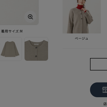
cm・着用サイズ:M
ベージュ
店