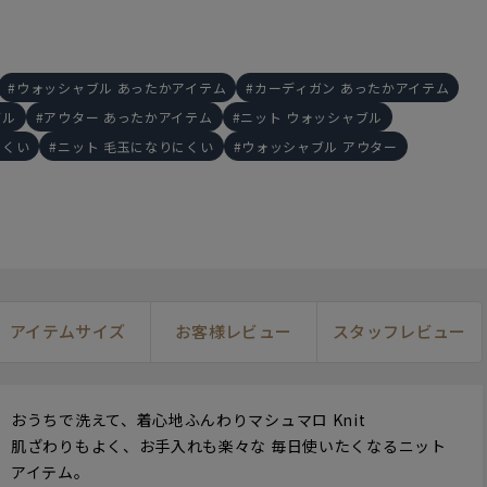
ウォッシャブル あったかアイテム
カーディガン あったかアイテム
ブル
アウター あったかアイテム
ニット ウォッシャブル
にくい
ニット 毛玉になりにくい
ウォッシャブル アウター
160cm
S
162cm
L
16
アイテムサイズ
お客様レビュー
スタッフレビュー
おうちで洗えて、着心地ふんわりマシュマロ Knit
肌ざわりもよく、お手入れも楽々な 毎日使いたくなるニット
アイテム。