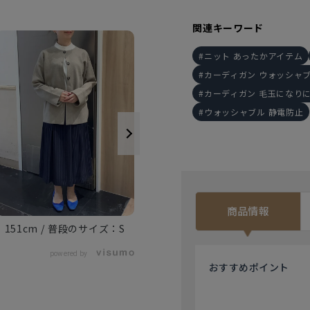
関連キーワード
ニット あったかアイテム
カーディガン ウォッシャ
カーディガン 毛玉になり
ウォッシャブル 静電防止
155cm
M
商品情報
151cm
S
powered by
おすすめ
ポイント