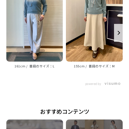
【 配色ボウタイ プルオーバーニット 】
衿からのパイピングデザインが アクセントになるボウ
タイニット。
シンプルで上品なデザインはオフィス カジュアルに◎
な一枚です。
素材
161cm
L
155cm
M
レーヨン70% ナイロン30%
powered by
原産国
中国
おすすめコンテンツ
注意点