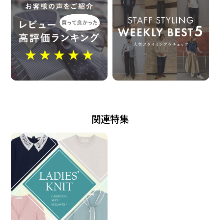
※過度な摩擦は毛玉やほつれの 原因となります。着
用・洗濯時には 表面がざらついたものとの引掛け にご
注意の上お取り扱い下さい。
※汗や雨などで濡れた状態や強い摩擦 等で、他の製品
に色移りする場合が ございます。ご注意ください。
発売日
関連特集
2026年1月29日
この商品に対するお問い合わせ