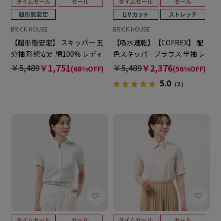
BRICK HOUSE
BRICK HOUSE
【超形態安定】 スキッパー 五
【吸水速乾】【COFREX】 配
分袖 形態安定 綿100% レディ
色スキッパーブラウス 半袖 レ
ースシャツ
ディースデザインシャツ
￥5,489
￥1,751
￥5,489
￥2,376
(68%OFF)
(56%OFF)
5.0
（2）