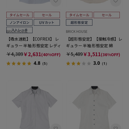
BRICK HOUSE
BRICK HOUSE
【吸水速乾】【COFREX】 レ
【超形態安定】【接触冷感】レ
ギュラー 半袖 形態安定 レディ
ギュラー 半袖 形態安定 綿
ースシャツ
100% レディースシャツ
￥4,389
￥2,631
￥5,489
￥3,511
(40%OFF)
(36%OFF)
4.8
3.0
（5）
（1）