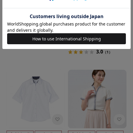
BRICK HOUSE
BRICK HOUSE
【吸水速乾】【COFREX】 配
【吸水速乾】【COFREX】 配
色 ギャザー衿 ブラウス 五分袖
色 ギャザー衿 ブラウス 五分袖
レディースデザインシャツ
レディースデザインシャツ
￥5,489
￥3,511
￥5,489
￥3,511
(36%OFF)
(36%OFF)
3.0
（1）