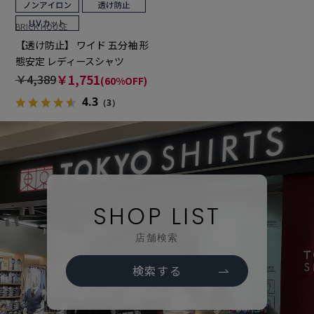
BRICK HOUSE
【透け防止】 ワイド 五分袖 形
態安定 レディースシャツ
￥4,389
￥1,751
(60%OFF)
4.3
（3）
SHOP LIST
店舗検索
検索する