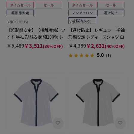
BRICK HOUSE
BRICK HOUSE
【超形態安定】【接触冷感】ワ
【透け防止】 レギュラー 半袖
イド 半袖 形態安定 綿100% レ
形態安定 レディースシャツ 白
ディースシャツ
無地
￥5,489
￥3,511
￥4,389
￥2,631
(36%OFF)
(40%OFF)
5.0
（1）