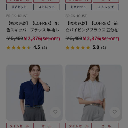
BRICK HOUSE
BRICK HOUSE
【吸水速乾】【COFREX】 配
【吸水速乾】【COFREX】 前
色スキッパーブラウス 半袖 レ
立パイピングブラウス 五分袖
ディースデザインシャツ
レディースデザインシャツ
￥5,489
￥2,376
￥5,489
￥2,376
(56%OFF)
(56%OFF)
4.5
5.0
（4）
（2）