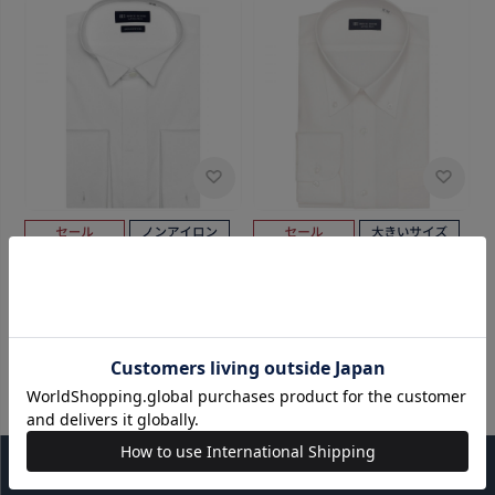
BRICK HOUSE
BRICK HOUSE
【透け防止】 ウイングカラー
ボタンダウン 長袖 形態安定 ワ
長袖 形態安定 ワイシャツ 綿
イシャツ 大きいサイズ
100%
￥4,950
￥2,189
￥6,380
￥2,189
(55%OFF)
(65%OFF)
5.0
4.6
（4）
（9）