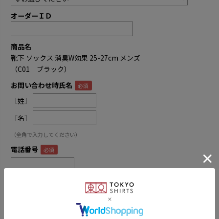
オーダーＩＤ
商品名
靴下 ソックス 消臭W効果 25-27cm メンズ
（C01 ブラック）
お問い合わせ時氏名
［姓］
［名］
（全角で入力してください）
電話番号
メールアドレス
内容