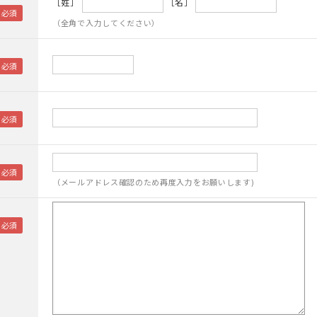
［姓］
［名］
（全角で入力してください）
（メールアドレス確認のため再度入力をお願いします)