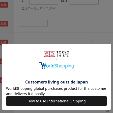
［姓］
［名］
（全角で入力してください）
（メールアドレス確認のため再度入力をお願いします)