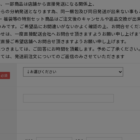
て、一部商品は店舗から直接発送になる関係上、
からの分納発送となります為、同一梱包及び同日発送が出来ない事も
ト・福袋等の特別セット商品はご注文後のキャンセルや返品交換が出
のみです。ご希望品にお間違いがないかよく確認の上、お問合せくだ
わせは、一度直接配送会社へお問合せ頂きますようお願い申し上げま
度直接ご希望店舗へお問合せ頂きますようお願い申し上げます。
につきましては、ご回答にお時間を頂戴します。予めご了承ください
しては、発送前注文についてのご返信のみさせていただきます