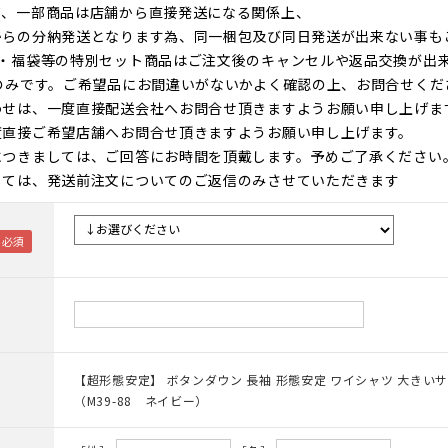
て、一部商品は店舗から直接発送になる関係上、
からの分納発送となります為、同一梱包及び同日発送が出来ない事も
ト・福袋等の特別セット商品はご注文後のキャンセルや返品交換が出
のみです。ご希望品にお間違いがないかよく確認の上、お問合せくだ
わせは、一度直接配送会社へお問合せ頂きますようお願い申し上げま
度直接ご希望店舗へお問合せ頂きますようお願い申し上げます。
につきましては、ご回答にお時間を頂戴します。予めご了承ください
しては、発送前注文についてのご返信のみさせていただきます
【超形態安定】 ボタンダウン 長袖 形態安定 ワイシャツ 大きい
（M39-88 ネイビー）