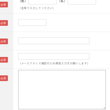
［姓］
［名］
（全角で入力してください）
（メールアドレス確認のため再度入力をお願いします)