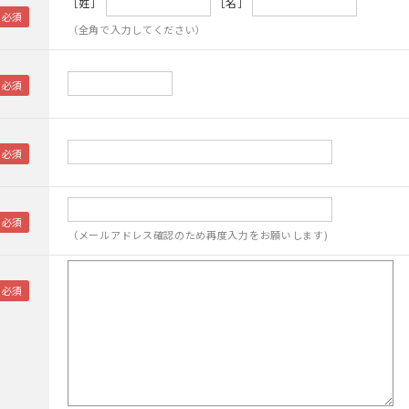
［姓］
［名］
（全角で入力してください）
（メールアドレス確認のため再度入力をお願いします)